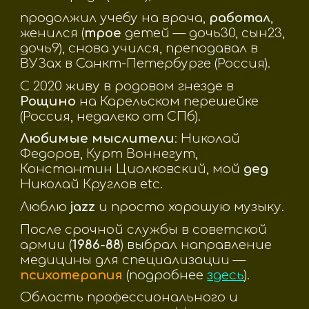
продолжил учебу на врача,
работал
,
женился (
трое
детей
—
дочь30, сын23,
дочь9),
снова учился,
преподавал в
ВУЗах в Санкт-Петербурге (Россия).
С 2020 живу в родовом гнезде в
Рощино
на Карельском перешейке
(Россия, недалеко от СПб).
Любимые мыслители
:
Николай
Федоров, Курт Воннегут,
Константин Циолковский, мой
дед
Николай Круглов etc.
Люблю
jazz
и просто хорошую музыку.
После срочной службы в советской
армии (
1986-88
) выбрал направление
медицины для специализации —
психотерапия
(подробнее
здесь
)
.
Область профессионального и