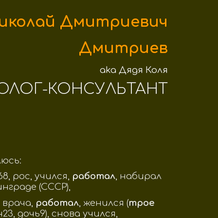
иколай Дмитриевич
Дмитриев
aka Дядя Коля
ОЛОГ-КОНСУЛЬТАНТ
юсь:
68, рос, учился,
работал
, набирал
нграде (СССР),
 врача,
работал
, женился (
трое
23, дочь9),
снова учился,