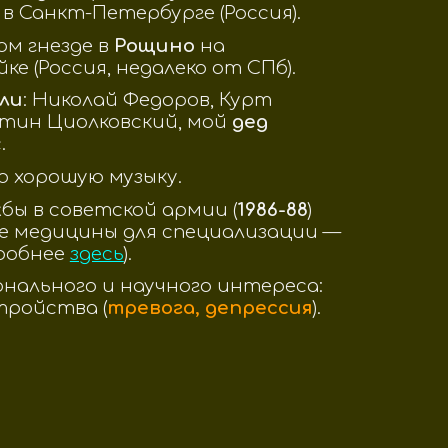
 в Санкт-Петербурге (Россия).
ом гнезде в
Рощино
на
йке
(Россия, недалеко от СПб).
ли
:
Николай Федоров, Курт
тин Циолковский, мой
дед
.
 хорошую музыку.
бы в советской армии (
1986-88
)
е медицины для специализации —
робнее
здесь
)
.
нального и научного интереса:
тройства (
тревога, депрессия
).