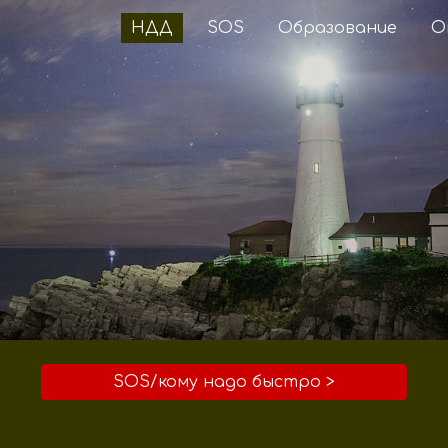
НДД
SOS
Образование
О
ip to main content
Skip to navigat
SOS/кому надо быстро >