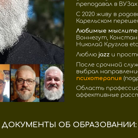
преподавал в ВУЗах
С 2020 живу в родов
Карельском переше
Любимые мыслите
Воннегут, Констан
Николай Круглов etc
Люблю
jazz
и просто
После срочной служ
выбрал направлени
психотерапия
(под
Область профессио
аффективные расс
ДОКУМЕНТЫ ОБ ОБРАЗОВАНИИ: