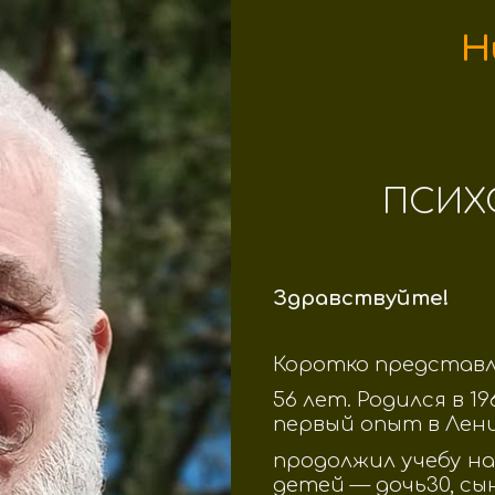
Н
ПСИХ
Здравствуйте!
Коротко представл
56 лет. Родился в 19
первый опыт в Лени
продолжил учебу на
детей
—
дочь30, сын