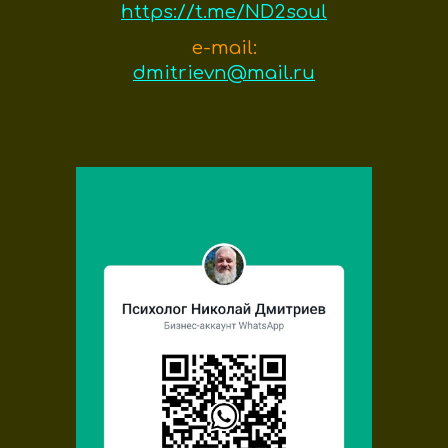
https://t.me/ND2soul
e-mail:
dmitrievn@mail.ru