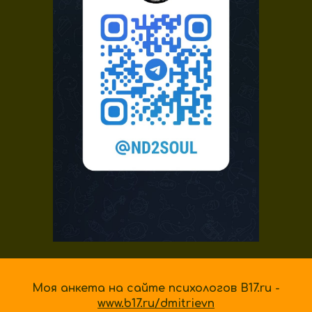
Моя анкета на сайте психологов B17.ru -
www.b17.ru/dmitrievn